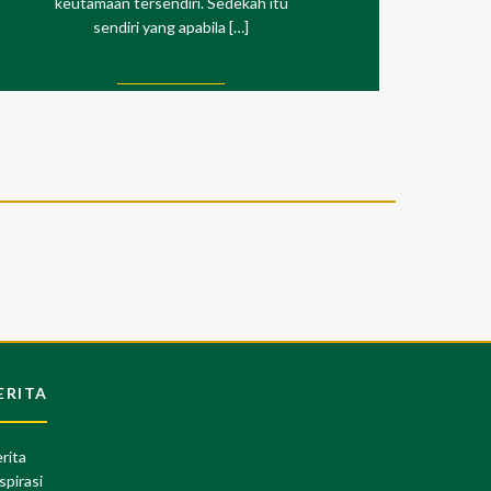
keutamaan tersendiri. Sedekah itu
sendiri yang apabila […]
ERITA
rita
spirasi