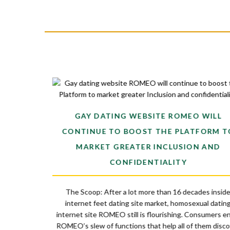
FS ON A
GAY DATING WEBSITE ROMEO WILL
CONTINUE TO BOOST THE PLATFORM T
MARKET GREATER INCLUSION AND
man you found
 you right back,
CONFIDENTIALITY
re particularly
on or behavior
The Scoop: After a lot more than 16 decades insid
 an additional
internet feet dating site market, homosexual datin
e […]
internet site ROMEO still is flourishing. Consumers e
ROMEO’s slew of functions that help all of them disc