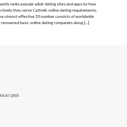
weekend away. 
perly ranks popular adult dating sites and apps by how
ectively they serve Catholic online dating requirements.
he utmost effective 10 number consists of worldwide
renowned basic online dating companies along […]
AKAI QRIS