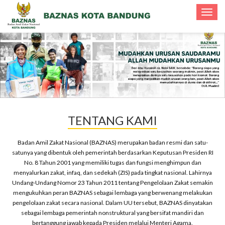
Toggle
navigat
TENTANG KAMI
Badan Amil Zakat Nasional (BAZNAS) merupakan badan resmi dan satu-
satunya yang dibentuk oleh pemerintah berdasarkan Keputusan Presiden RI
No. 8 Tahun 2001 yang memiliki tugas dan fungsi menghimpun dan
menyalurkan zakat, infaq, dan sedekah (ZIS) pada tingkat nasional. Lahirnya
Undang-Undang Nomor 23 Tahun 2011 tentang Pengelolaan Zakat semakin
mengukuhkan peran BAZNAS sebagai lembaga yang berwenang melakukan
pengelolaan zakat secara nasional. Dalam UU tersebut, BAZNAS dinyatakan
sebagai lembaga pemerintah nonstruktural yang bersifat mandiri dan
bertanggung jawab kepada Presiden melalui Menteri Agama.