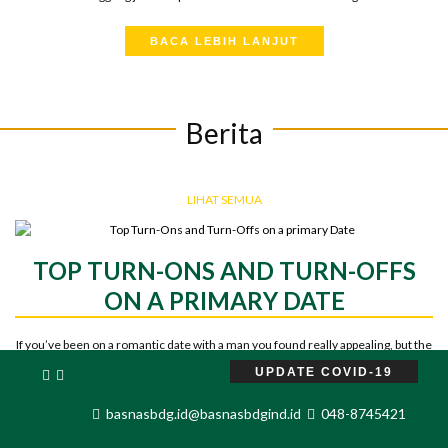
BACA LEBIH LANJUT
Berita
LIHAT SEMUA
TOP TURN-ONS AND TURN-OFFS
ON A PRIMARY DATE
If you’ve been on a romantic date with a man you found really appealing, but the
guy never labeled as you right back, would you question why? Basic
UPDATE COVID-19
impressions are particularly strong, and quite often a thoughtless motion or
behavior could mean the essential difference between an additional day and
basnasbdg.id@basnasbdgind.id
048-8745421
vanishing act. Soon after are […]