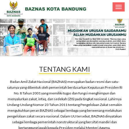
Toggle
navigat
TENTANG KAMI
Badan Amil Zakat Nasional (BAZNAS) merupakan badan resmi dan satu-
satunya yang dibentuk oleh pemerintah berdasarkan Keputusan Presiden RI
No. 8 Tahun 2001 yang memiliki tugas dan fungsi menghimpun dan
menyalurkan zakat, infaq, dan sedekah (ZIS) pada tingkat nasional. Lahirnya
Undang-Undang Nomor 23 Tahun 2011 tentang Pengelolaan Zakat semakin
mengukuhkan peran BAZNAS sebagai lembaga yang berwenang melakukan
pengelolaan zakat secara nasional. Dalam UU tersebut, BAZNAS dinyatakan
sebagai lembaga pemerintah nonstruktural yang bersifat mandiri dan
bertanggung jawab kepada Presiden melalui Menteri Agama.