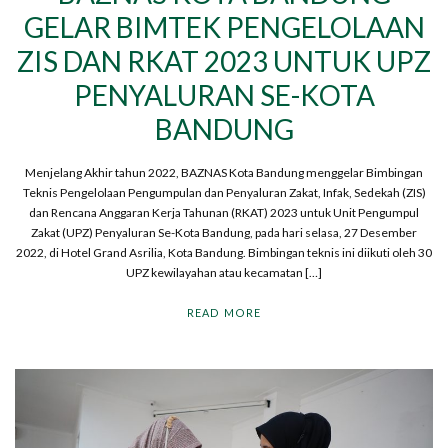
GELAR BIMTEK PENGELOLAAN
ZIS DAN RKAT 2023 UNTUK UPZ
PENYALURAN SE-KOTA
BANDUNG
Menjelang Akhir tahun 2022, BAZNAS Kota Bandung menggelar Bimbingan
Teknis Pengelolaan Pengumpulan dan Penyaluran Zakat, Infak, Sedekah (ZIS)
dan Rencana Anggaran Kerja Tahunan (RKAT) 2023 untuk Unit Pengumpul
Zakat (UPZ) Penyaluran Se-Kota Bandung, pada hari selasa, 27 Desember
2022, di Hotel Grand Asrilia, Kota Bandung. Bimbingan teknis ini diikuti oleh 30
UPZ kewilayahan atau kecamatan […]
READ MORE