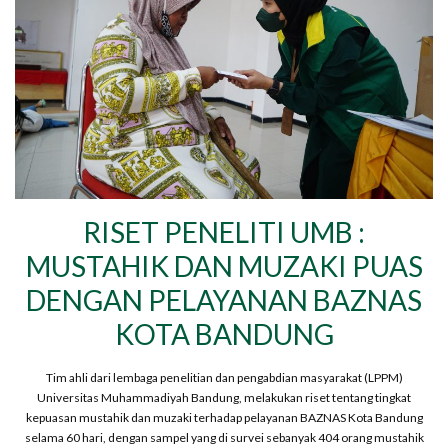
RISET PENELITI UMB :
MUSTAHIK DAN MUZAKI PUAS
DENGAN PELAYANAN BAZNAS
KOTA BANDUNG
Tim ahli dari lembaga penelitian dan pengabdian masyarakat (LPPM)
Universitas Muhammadiyah Bandung, melakukan riset tentang tingkat
kepuasan mustahik dan muzaki terhadap pelayanan BAZNAS Kota Bandung
selama 60 hari, dengan sampel yang di survei sebanyak 404 orang mustahik