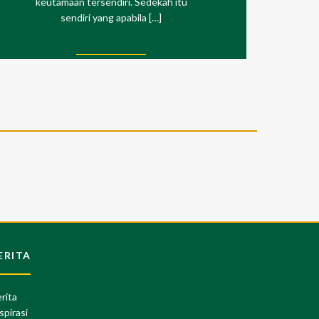
keutamaan tersendiri. Sedekah itu
sendiri yang apabila […]
ERITA
rita
spirasi