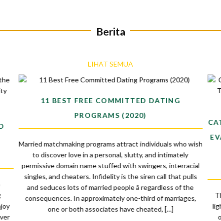
Berita
LIHAT SEMUA
11 BEST FREE COMMITTED DATING
PROGRAMS (2020)
CA
O
EV
Married matchmaking programs attract individuals who wish
to discover love in a personal, slutty, and intimately
permissive domain name stuffed with swingers, interracial
singles, and cheaters. Infidelity is the siren call that pulls
e
and seduces lots of married people â regardless of the
g
T
consequences. In approximately one-third of marriages,
njoy
li
one or both associates have cheated, […]
over
o