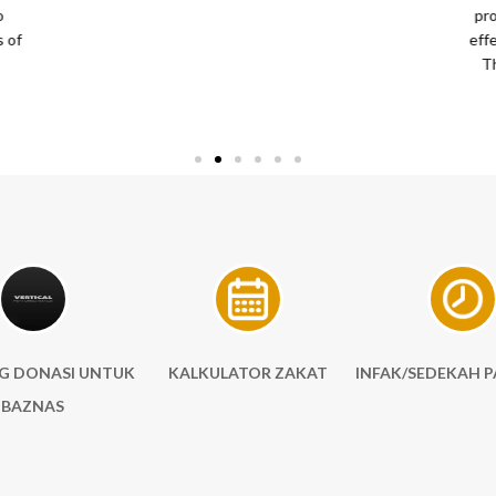
o
pro
s of
eff
T
G DONASI UNTUK
KALKULATOR ZAKAT
INFAK/SEDEKAH P
BAZNAS