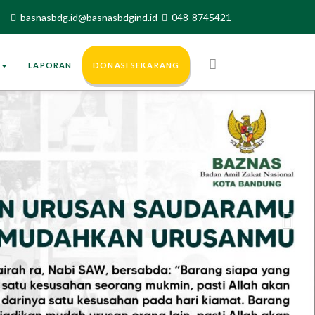
basnasbdg.id@basnasbdgind.id
048-8745421
Nex
I
LAPORAN
DONASI SEKARANG