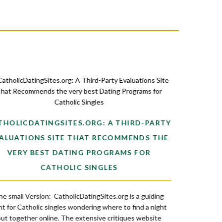
THE KIT
THOLICDATINGSITES.ORG: A THIRD-PARTY
TOWNS O
ALUATIONS SITE THAT RECOMMENDS THE
LO
VERY BEST DATING PROGRAMS FOR
CATHOLIC SINGLES
The brief v
among Washi
getaways: The 
he small Version: CatholicDatingSites.org is a guiding
many shores
ght for Catholic singles wondering where to find a night
services t
ut together online. The extensive critiques website