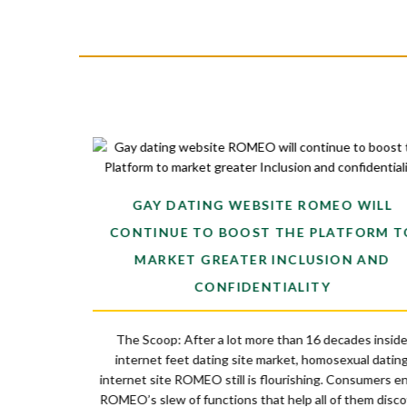
FS ON A
GAY DATING WEBSITE ROMEO WILL
CONTINUE TO BOOST THE PLATFORM T
MARKET GREATER INCLUSION AND
man you found
 you right back,
CONFIDENTIALITY
re particularly
on or behavior
The Scoop: After a lot more than 16 decades insid
 an additional
internet feet dating site market, homosexual datin
e […]
internet site ROMEO still is flourishing. Consumers e
ROMEO’s slew of functions that help all of them disc